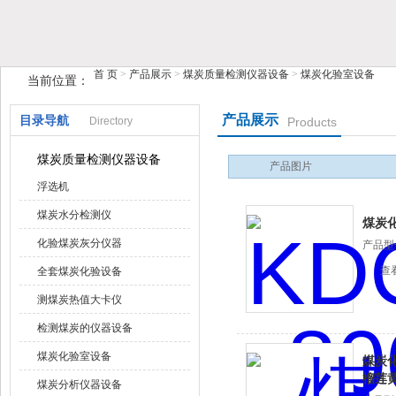
首 页
>
产品展示
>
煤炭质量检测仪器设备
>
煤炭化验室设备
当前位置：
鹤壁市榴莲视频在线观看下载仪器仪表有限公司
产品展示
目录导航
Directory
Products
煤炭质量检测仪器设备
产品图片
浮选机
煤炭水分检测仪
煤炭化
化验煤炭灰分仪器
产品型号
查
全套煤炭化验设备
测煤炭热值大卡仪
检测煤炭的仪器设备
煤炭化验室设备
煤炭化
榴莲
煤炭分析仪器设备