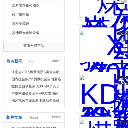
产品型号
煤炭发热量检测仪
查
砖厂量热仪
煤炭测硫仪
其他煤炭化验设备
煤炭
产品型号
查看全部产品
查
热点新闻
Hot
ROME+
河南省2016质量信用A类全自动
煤炭化
量热仪
国内综合实力*的微机全自动量热
榴莲
仪制造企业
微机全自动量热仪30%降价实价
产品型号
出售
华夏南路披黄金甲--鹤壁市榴莲
查
视频在线观看下载仪器仪表有限
榴莲视频在线观看下载新型微机
公司
定硫仪 已步入市场
相关文章
About
ROME+
煤炭化