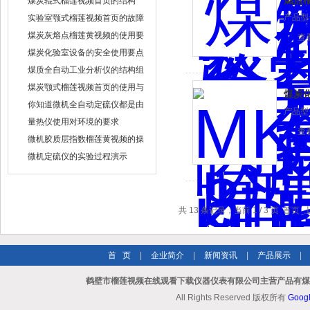
燃点
煤炭辊式榴莲视频首页的结构
产品型号
实验室颚式榴莲视频首页的故障
维修
煤炭灰熔点榴莲黄视频的使用要
查
点
煤炭化验室设备的安全使用要点
煤质全自动工业分析仪的结构组
成
煤炭颚式榴莲视频首页的使用与
煤炭
仪器维护
你知道微机全自动定硫仪都是由
产品型号
哪些结构部分组成的吗
量热仪使用对环境的要求
查
微机胶质层指数榴莲黄视频的操
作要求
微机定硫仪的实验过程演示
共 13 条记录，当前 1 / 3 页 首
首 页
|
企业简介
|
新闻资讯
|
产品展示
|
鹤壁市榴莲视频在线观看下载仪器仪表有限公司主营产品有煤炭
All Rights Reserved 版权所有
Goog