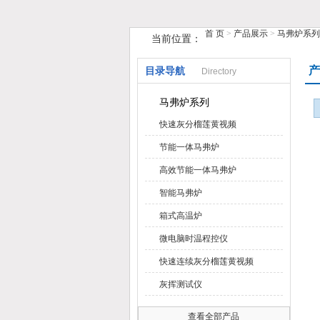
首 页
>
产品展示
>
马弗炉系列
当前位置：
鹤壁市榴莲视频在线观看下载仪器仪
产
目录导航
Directory
马弗炉系列
快速灰分榴莲黄视频
节能一体马弗炉
高效节能一体马弗炉
智能马弗炉
箱式高温炉
微电脑时温程控仪
快速连续灰分榴莲黄视频
灰挥测试仪
查看全部产品