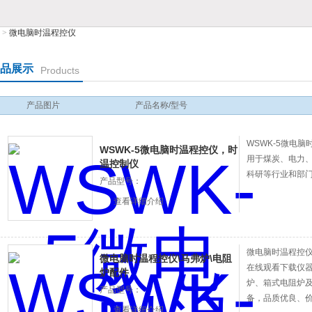
>
微电脑时温程控仪
表有限公司
品展示
Products
产品图片
产品名称/型号
WSWK-5微电脑时温
WSWK-5微电脑时温程控仪，时
用于煤炭、电力
温控制仪
科研等行业和部门精
产品型号：
查看详细介绍
微电脑时温程控仪\
微电脑时温程控仪\马弗炉\电阻
在线观看下载仪器
炉配件
炉、箱式电
产品型号：
备，品质优良
查看详细介绍