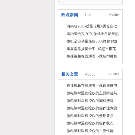
热点新闻
Hot
ROME+
河南省2016质量信用A类全自动
量热仪
国内综合实力*的微机全自动量热
仪制造企业
微机全自动量热仪30%降价实价
出售
华夏南路披黄金甲--鹤壁市榴莲
视频在线观看下载仪器仪表有限
榴莲视频在线观看下载新型微机
公司
定硫仪 已步入市场
相关文章
About
ROME+
榴莲视频在线观看下载仪器微电
脑时温程控仪的编程步骤
微电脑时温程控仪的主要特征与
参数
微电脑时温程控仪的编程步骤
微电脑时温程控仪的操作注意要
点
微电脑时温程控仪的使用要点
微电脑时温程控仪的操作状态
微电脑时温程控仪的主要性能